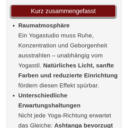
sein kann
Kurz zusammengefasst
Umfrage: Was spricht dich an?
Raumatmosphäre
Die Seele des Studios –
Ein Yogastudio muss Ruhe,
Materialien und Farben
Konzentration und Geborgenheit
Lichtdesign – mehr als nur
ausstrahlen – unabhängig vom
Lampen
Yogastil.
Der Duft der Entspannung – aber
Natürliches Licht, sanfte
Farben und reduzierte Einrichtung
bitte mit Maß
fördern diesen Effekt spürbar.
Stauraum und Ordnung – das
Unterschiedliche
unterschätzte Herzstück
Erwartungshaltungen
Weniger ist mehr – aber nicht
Nicht jede Yoga-Richtung erwartet
nichts
das Gleiche:
Technik und Funktion – geht auch
Ashtanga bevorzugt