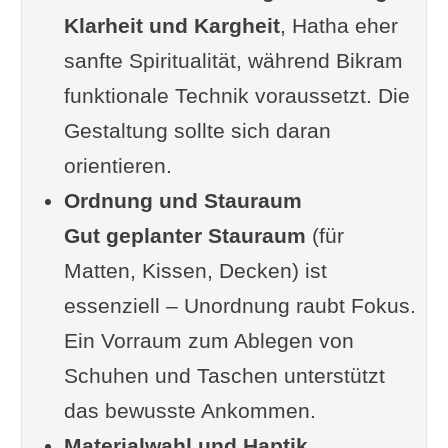
Klarheit und Kargheit
in schön
, Hatha eher
sanfte Spiritualität, während Bikram
Der Eingangsbereich – der erste
funktionale Technik voraussetzt. Die
Eindruck zählt
Gestaltung sollte sich daran
Barrierefreiheit – mehr als ein
orientieren.
Nice-to-have
Ordnung und Stauraum
Umkleide, Bad & Co. – kleine
Gut geplanter Stauraum
Räume, große Wirkung
(für
Matten, Kissen, Decken) ist
Die Community spüren – aber
essenziell – Unordnung raubt Fokus.
ohne Zwang
Ein Vorraum zum Ablegen von
Stilrichtungen – und was sie für
Schuhen und Taschen unterstützt
das Design bedeuten
das bewusste Ankommen.
Fehler, die du vermeiden solltest
Materialwahl und Haptik
10 kompakte Einrichtungstipps für