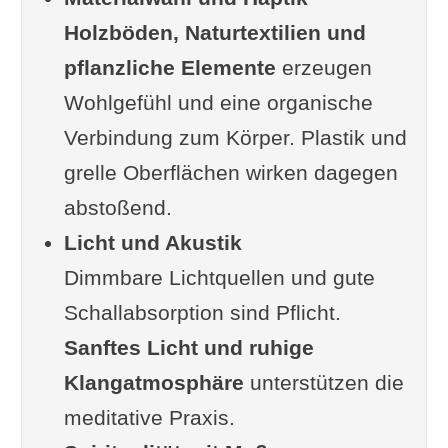
Holzböden, Naturtextilien und
dein Yogastudio
pflanzliche Elemente
Persönlichkeit zeigen – der Stil
erzeugen
Wohlgefühl und eine organische
deines Studios
Verbindung zum Körper. Plastik und
Videos: Wie andere
grelle Oberflächen wirken dagegen
Yogalehrer*innen ihr Studio
abstoßend.
eingerichtet haben
Licht und Akustik
6 Tipps von Nadinamaste
Dimmbare Lichtquellen und gute
Kleines Yogastudio einrichten
Schallabsorption sind Pflicht.
Fazit
Sanftes Licht und ruhige
Ergänzung oder Frage von dir
Klangatmosphäre
Im Zusammenhang interessant
unterstützen die
meditative Praxis.
FunFacts rund ums