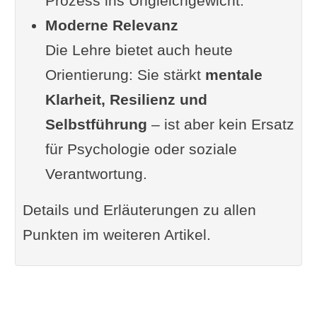
Prozess ins Ungleichgewicht.
Śaṅkara
Moderne Relevanz
🧘‍♂️ Noch ältere Wurzeln
Die Lehre bietet auch heute
⚖️ Kritische Einordnung
Orientierung: Sie stärkt
mentale
🔑 Die Herkunft kurz gefasst
Klarheit, Resilienz und
Warum diese Lehre heute noch
Selbstführung
– ist aber kein Ersatz
relevant ist
für Psychologie oder soziale
Aber: kein Allheilmittel
Verantwortung.
Fazit: Ein anspruchsvoller, aber
Details und Erläuterungen zu allen
klarer Weg
Punkten im weiteren Artikel.
Ergänzung oder Frage von dir
Im Zusammenhang interessant
FunFacts zu den Sadhana
Chatushtaya