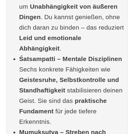
1. Śama – Geistesruhe
um
Unabhängigkeit von äußeren
2. Dama – Sinneskontrolle
Dingen
. Du kannst genießen, ohne
3. Uparati – Rückzug von
dich daran zu binden – das reduziert
Ablenkung
Leid und emotionale
4. Titikṣā – Standhaftigkeit
Abhängigkeit
.
5. Śraddhā – Vertrauen
Śatsampatti – Mentale Disziplinen
6. Samādhāna – innere
Sechs konkrete Fähigkeiten wie
Ausrichtung
Geistesruhe, Selbstkontrolle und
Warum diese sechs so
Standhaftigkeit
stabilisieren deinen
entscheidend sind
Geist. Sie sind das
praktische
Kritische Perspektive
Fundament
für jede tiefere
Mumukṣutva – der brennende
Erkenntnis.
Wunsch nach Befreiung
Mumukṣutva – Streben nach