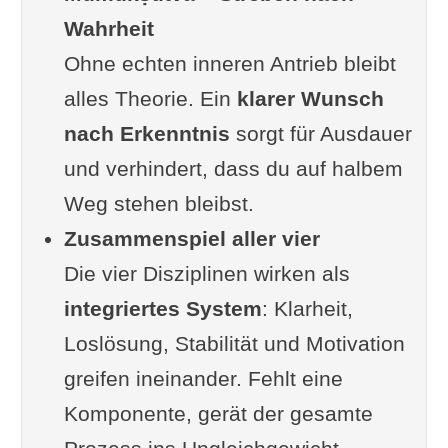
Was bedeutet das?
Wahrheit
Merkmale echten Mumukṣutva
Ohne echten inneren Antrieb bleibt
Praktischer Nutzen
alles Theorie. Ein
klarer Wunsch
Kritische Betrachtung
nach Erkenntnis
sorgt für Ausdauer
Download zum Ausdruck und
und verhindert, dass du auf halbem
Aufhängen
Weg stehen bleibst.
Zusammenspiel der vier
Zusammenspiel aller vier
Disziplinen
Die vier Disziplinen wirken als
🕉️ Ursprung der vier Disziplinen
integriertes System
: Klarheit,
(Sādhana Chatuṣṭaya)
Loslösung, Stabilität und Motivation
📜 Philosophischer
greifen ineinander. Fehlt eine
Hintergrund
Komponente, gerät der gesamte
👤 Systematisierung durch