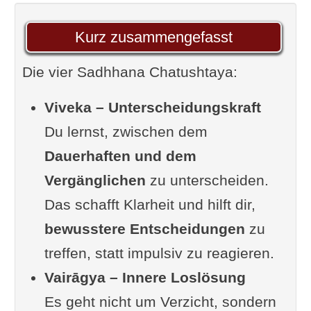
Praktischer Nutzen
Kurz zusammengefasst
Kritische Perspektive
Die vier Sadhhana Chatushtaya:
Vairāgya – Loslösung ohne
Gleichgültigkeit
Viveka – Unterscheidungskraft
Worum es wirklich geht
Du lernst, zwischen dem
Praktische Umsetzung
Dauerhaften und dem
Typische Missverständnisse
Vergänglichen
zu unterscheiden.
Kritische Einordnung
Das schafft Klarheit und hilft dir,
Śatsampatti – Die sechs inneren
bewusstere Entscheidungen
zu
Reichtümer
treffen, statt impulsiv zu reagieren.
Die sechs Qualitäten im
Vairāgya – Innere Loslösung
Überblick
Es geht nicht um Verzicht, sondern