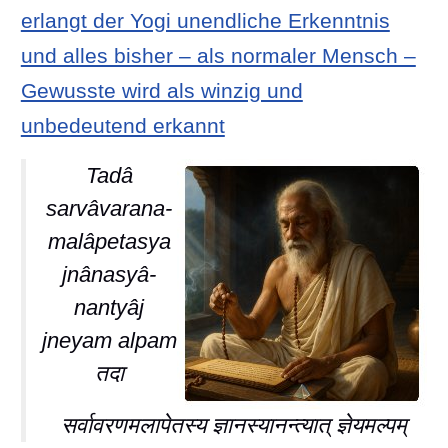
erlangt der Yogi unendliche Erkenntnis
und alles bisher – als normaler Mensch –
Gewusste wird als winzig und
unbedeutend erkannt
Tadâ
sarvâvarana-
malâpetasya
jnânasyâ-
nantyâj
jneyam alpam
तदा
सर्वावरणमलापेतस्य ज्ञानस्यानन्त्यात् ज्ञेयमल्पम्