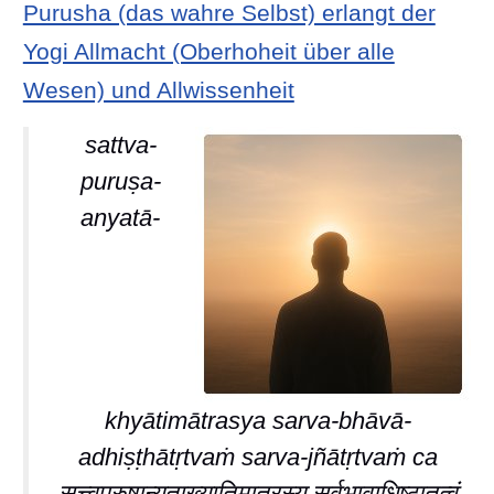
Purusha (das wahre Selbst) erlangt der
Yogi Allmacht (Oberhoheit über alle
Wesen) und Allwissenheit
sattva-
puruṣa-
anyatā-
khyātimātrasya sarva-bhāvā-
adhiṣṭhātṛtvaṁ sarva-jñātṛtvaṁ ca
सत्त्वपुरुषान्यताख्यातिमात्रस्य सर्वभावाधिष्ठातृत्वं