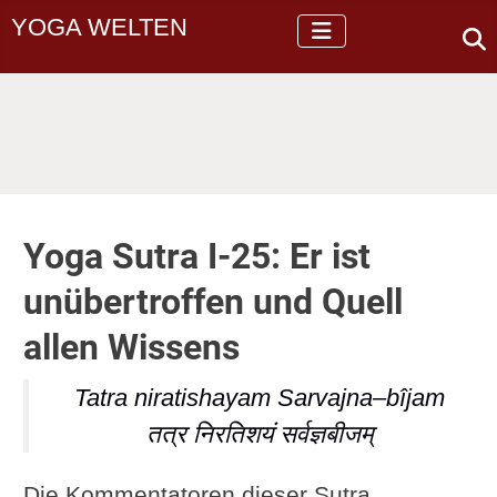
YOGA WELTEN
Yoga Sutra I-25: Er ist
unübertroffen und Quell
allen Wissens
Tatra niratishayam Sarvajna–bîjam
तत्र निरतिशयं सर्वज्ञबीजम्
Die Kommentatoren dieser Sutra