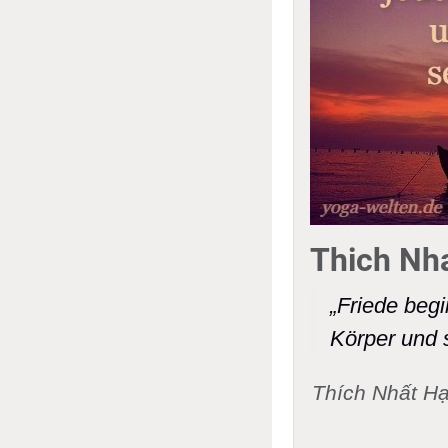
Thich Nha
„Friede begi
Körper und 
Thích Nhất Hạ