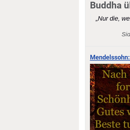
Buddha üb
„Nur die, we
Si
Mendelssohn: