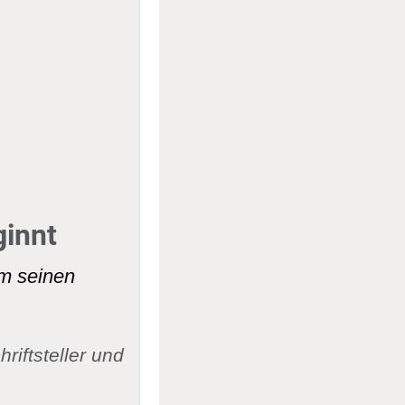
ginnt
um seinen
iftsteller und