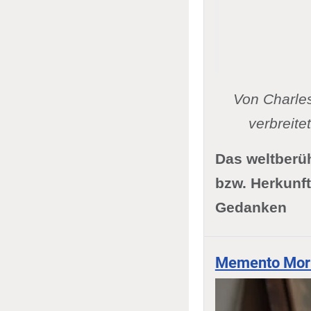
Von Charle
verbreit
Das weltberü
bzw. Herkunf
Gedanken
Memento Mori