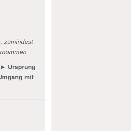
,
zumindest
bernommen
d ► Ursprung
 Umgang mit