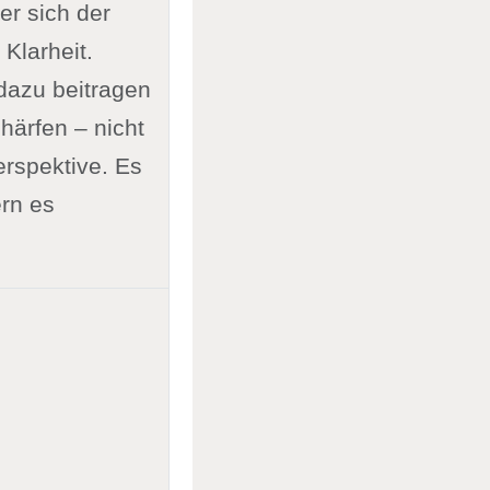
er sich der
 Klarheit.
 dazu beitragen
härfen – nicht
erspektive. Es
rn es