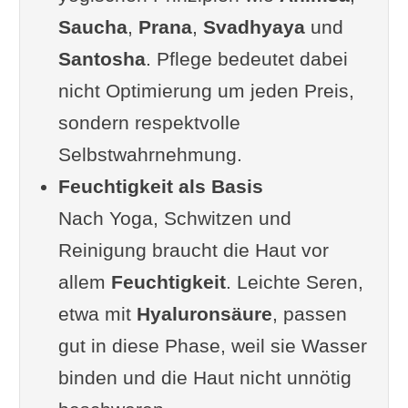
Saucha
Vom Pflichtgefühl zur inneren
,
Prana
,
Svadhyaya
und
Santosha
Einladung
. Pflege bedeutet dabei
nicht Optimierung um jeden Preis,
Rituale als psychologischer
sondern respektvolle
Anker
Selbstwahrnehmung.
Häufig gestellte Fragen
Feuchtigkeit als Basis
Wie lange sollte ein
Nach Yoga, Schwitzen und
achtsames Hautpflegeritual
Reinigung braucht die Haut vor
nach dem Yoga dauern?
allem
Welche Produkte eignen sich
Feuchtigkeit
. Leichte Seren,
etwa mit
besonders gut für die Pflege
Hyaluronsäure
, passen
gut in diese Phase, weil sie Wasser
nach dem Yoga?
binden und die Haut nicht unnötig
Lässt sich Ganzheitliche