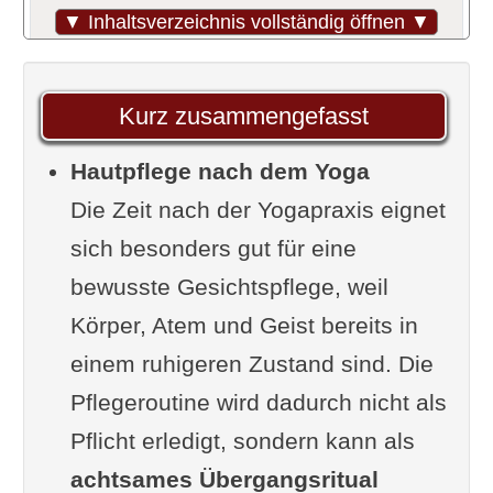
ideal für Hautpflege ist
▼ Inhaltsverzeichnis vollständig öffnen ▼
Der Körper in einem
besonderen Zustand
Kurz zusammengefasst
Schweiß, Wärme und die
Hautpflege nach dem Yoga
Reinigungsphase
Die Zeit nach der Yogapraxis eignet
Ganzheitliche Gesichtspflege als
sich besonders gut für eine
Fortführung der Yogaphilosophie
bewusste Gesichtspflege, weil
Ahimsa und der respektvolle
Körper, Atem und Geist bereits in
Umgang mit der Haut
einem ruhigeren Zustand sind. Die
Shaucha: Reinheit als
Pflegeroutine wird dadurch nicht als
ganzheitliches Konzept
Pflicht erledigt, sondern kann als
Prana und die Energie der
achtsames Übergangsritual
Berührung