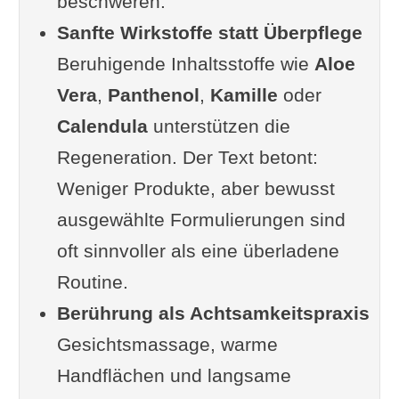
beschweren.
Gesichtspflege auch ohne
Sanfte Wirkstoffe statt Überpflege
Yogapraxis als
Beruhigende Inhaltsstoffe wie
Achtsamkeitsritual nutzen?
Aloe
Vera
Ergänzung oder Frage von dir
,
Panthenol
,
Kamille
oder
Calendula
Im Zusammenhang interessant
unterstützen die
Regeneration. Der Text betont:
FunFacts zum Thema Yoga &
Weniger Produkte, aber bewusst
Haut
ausgewählte Formulierungen sind
Weiterlesen
oft sinnvoller als eine überladene
Routine.
Berührung als Achtsamkeitspraxis
Gesichtsmassage, warme
Handflächen und langsame