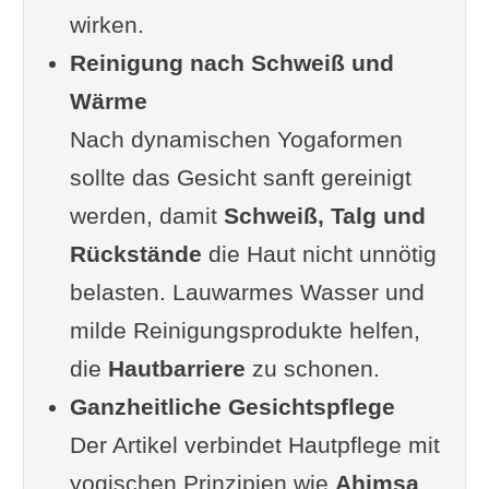
wirken.
Wirkstoffe, die zur ganzheitlichen
Reinigung nach Schweiß und
Praxis passen
Wärme
Feuchtigkeit als Grundlage
Nach dynamischen Yogaformen
Pflanzliche Wirkstoffe mit
sollte das Gesicht sanft gereinigt
beruhigender Wirkung
werden, damit
Öle und ihre Verbindung zur
Schweiß, Talg und
Rückstände
Ayurveda-Tradition
die Haut nicht unnötig
belasten. Lauwarmes Wasser und
Praktische Tipps für ein
milde Reinigungsprodukte helfen,
achtsames Pflegearitual nach der
die
Yogapraxis
Hautbarriere
zu schonen.
Ganzheitliche Gesichtspflege
Der psychologische Aspekt:
Der Artikel verbindet Hautpflege mit
Selbstfürsorge als Praxis der
yogischen Prinzipien wie
Selbstachtung
Ahimsa
,