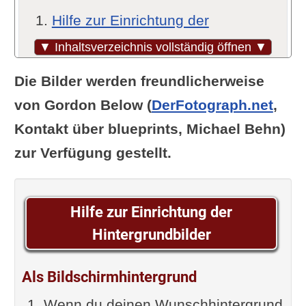
Hilfe zur Einrichtung der
Hintergrundbilder
▼ Inhaltsverzeichnis vollständig öffnen ▼
Als Bildschirmhintergrund
Die Bilder werden freundlicherweise
Für Smartphone und Tablett
von Gordon Below (
DerFotograph.net
,
Hintergrundbild – Yoga Sutra I-1:
Kontakt über blueprints, Michael Behn)
Jetzt wird Yoga erklärt
zur Verfügung gestellt.
Hintergrundbild – Yoga Sutra I-2:
Yoga ist Zur-Ruhe-Bringen
Hilfe zur Einrichtung der
Ergänzung oder Frage von dir
Hintergrundbilder
Im Zusammenhang interessant
Als Bildschirmhintergrund
Wenn du deinen Wunschhintergrund