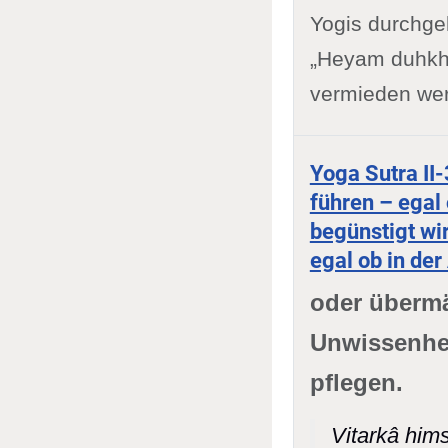
Yogis durchg
„Heyam duhkha
vermieden wer
Yoga Sutra II
führen – egal 
begünstigt wir
egal ob in de
oder übermä
Unwissenhei
pflegen.
Vitarkâ him