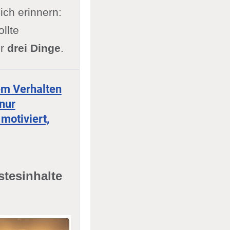
lich erinnern:
llte
ir
drei Dinge
.
em Verhalten
 nur
motiviert,
stesinhalte