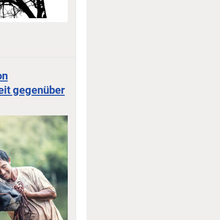
on
keit gegenüber