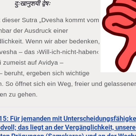
दुःखानुशयी द्वेषः
t dieser Sutra „Dvesha kommt vom
inbar der Ausdruck einer
dlichkeit. Wenn wir aber bedenken,
esha – das ›Will-ich-nicht-haben‹
li zumeist auf Avidya –
 beruht, ergeben sich wichtige
So öffnet sich ein Weg, freier und gelassener 
en zu gehen.
15: Für jemanden mit Unterscheidungsfähigkeit
idvoll; das liegt an der Vergänglichkeit, unse