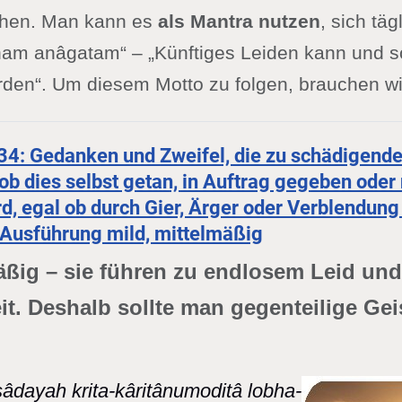
ehen. Man kann es
als Mantra nutzen
, sich täg
m anâgatam“ – „Künftiges Leiden kann und so
den“. Um diesem Motto zu folgen, brauchen w
-34: Gedanken und Zweifel, die zu schädigend
ob dies selbst getan, in Auftrag gegeben oder
d, egal ob durch Gier, Ärger oder Verblendung 
r Ausführung mild, mittelmäßig
ßig – sie führen zu endlosem Leid und
t. Deshalb sollte man gegenteilige Gei
sâdayah krita-kâritânumoditâ lobha-