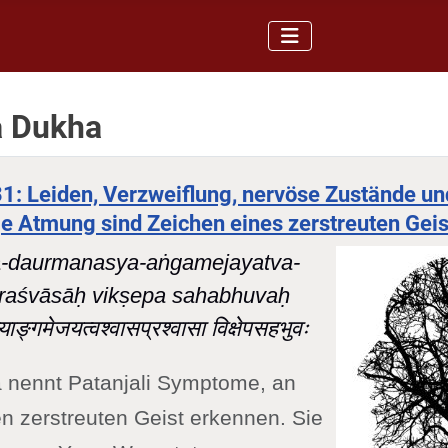
a Dukha
31: Leiden, Verzweiflung, nervöse Zustände un
 Atmung sind Zeichen eines zerstreuten Geis
-daurmanasya-aṅgamejayatva-
raśvāsāḥ vikṣepa sahabhuvaḥ
्याङ्गमेजयत्वश्वासप्रश्वासा विक्षेपसहभुवः
a nennt Patanjali Symptome, an
n zerstreuten Geist erkennen. Sie