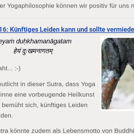
er Yogaphilosophie können wir positiv für uns 
-16: Künftiges Leiden kann und sollte vermied
eyaṁ duḥkhamanāgatam
हेयं दुःखमनागतम्
ht... :-)
eutlicht in dieser Sutra, dass Yoga
inne eine vorbeugende Heilkunst
r bemüht sich, künftiges Leiden
iden.
utra könnte zudem als Lebensmotto von Buddh