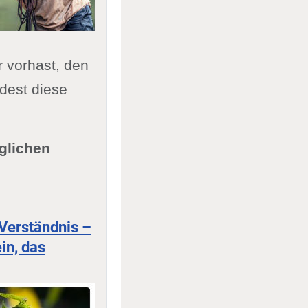
r vorhast, den
ndest diese
glichen
 Verständnis –
in, das