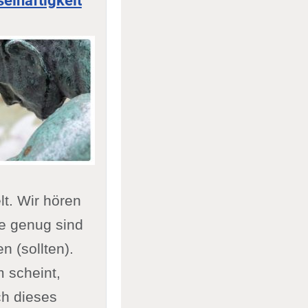
elhaftigkeit
t. Wir hören
se genug sind
n (sollten).
 scheint,
ch dieses