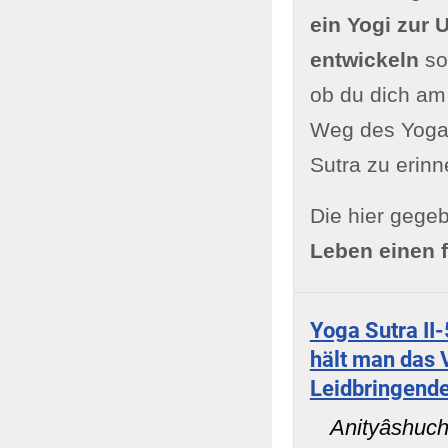
ein Yogi zur
entwickeln
sol
ob du dich am 
Weg des Yoga v
Sutra zu erinn
Die hier gege
Leben einen f
Yoga Sutra II
hält man das V
Leidbringende
Anityâshuch