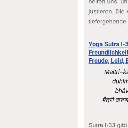
helfen uns, u
justieren. Di
tiefergehende
Yoga Sutra I-3
Freundlichkei
Freude, Leid, 
Maitrî–
duhk
bhâv
मैत्री करुणा
Sutra I-33 gi