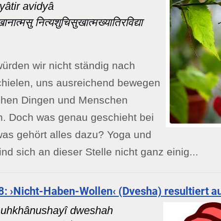
âtir avidyâ
ानात्मसु नित्यशुचिसुखात्मख्यातिरविद्या
ürden wir nicht ständig nach
hielen, uns ausreichend bewegen
schen Dingen und Menschen
en. Doch was genau geschieht bei
as gehört alles dazu? Yoga und
d sich an dieser Stelle nicht ganz einig...
8: ›Nicht-Haben-Wollen‹ (Dvesha) resultiert a
uhkhânushayî dweshah