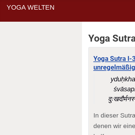
YOGA WELTEN
Yoga Sutr
Yoga Sutra I-
unregelmäßige
yduḥkha
śvāsap
दुःखदौर्मनस
In dieser Sutr
denen wir eine