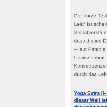
Der kurze Tex
Leid“ ist sche
Selbstverstän
dass dieses Dv
– laut Patanja
Unwissenheit –
Konsequenzen. 
durch das Leb
Yoga Sutra II-
dieser Welt le