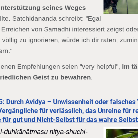
 Unterstützung seines Weges
lte. Satchidananda schreibt: "Egal
Erreichen von Samadhi interessiert zeigst ode
öllig zu ignorieren, würde ich dir raten, zumi
ern."
benen Empfehlungen seien "very helpful",
im tä
riedlichen Geist zu bewahren
.
-5: Durch Avidya – Unwissenheit oder falsches
ergängliche für verlässlich, das Unreine für re
 für gut und Nicht-Selbst für das wahre Selbst
i-duhkânâtmasu nitya-shuchi-