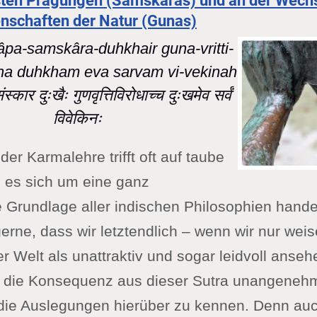
ten Prägungen (Samskaras) und an der Wechs
nschaften der Natur (Gunas)
pa-samskâra-duhkhair guna-vritti-
ha duhkham eva sarvam vi-vekinah
्कार दुःखैः गुणवृत्तिविरोधाच्च दुःखमेव सर्वं
विवेकिनः
der Karmalehre trifft oft auf taube
 es sich um eine ganz
 Grundlage aller indischen Philosophien handel
gerne, dass wir letztendlich – wenn wir nur wei
er Welt als unattraktiv und sogar leidvoll ansehe
 die Konsequenz aus dieser Sutra unangenehm
, die Auslegungen hierüber zu kennen. Denn au