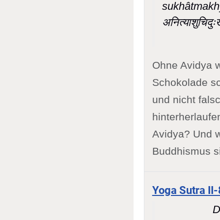
sukhâtmakhy
अनित्याशुचिदुःख
Ohne Avidya w
Schokolade sc
und nicht fal
hinterherlauf
Avidya? Und w
Buddhismus sin
Yoga Sutra II-
D