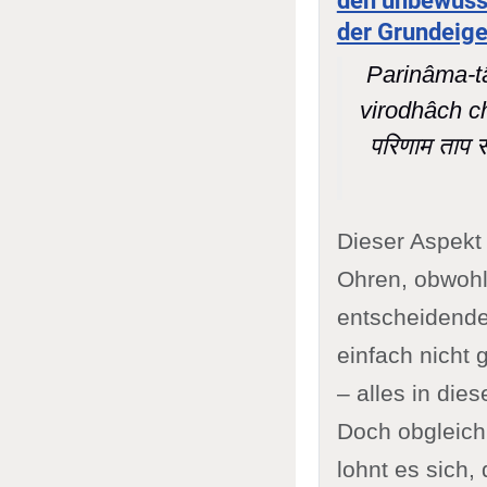
den unbewuss
der Grundeige
Parinâma-tâ
virodhâch c
परिणाम ताप संस
Dieser Aspekt 
Ohren, obwohl
entscheidende
einfach nicht 
– alles in dies
Doch obgleich
lohnt es sich