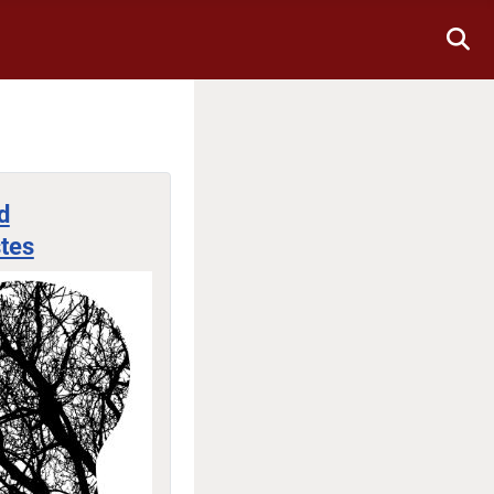
d
tes