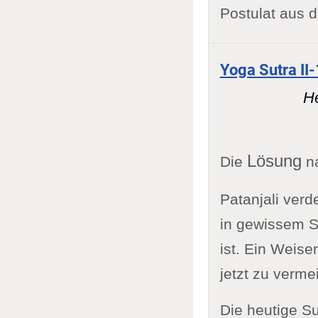
Postulat aus d
Yoga Sutra II
H
Lösung
Die
na
Patanjali verd
in gewissem S
ist. Ein Weise
jetzt zu verme
Die heutige S