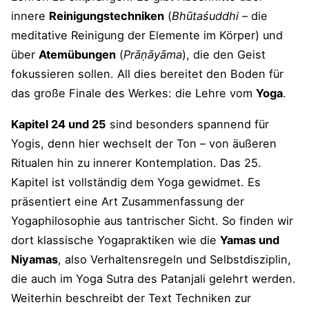
innere
Reinigungstechniken
(
Bhūtaśuddhi
– die
meditative Reinigung der Elemente im Körper) und
über
Atemübungen
(
Prāṇāyāma
), die den Geist
fokussieren sollen. All dies bereitet den Boden für
das große Finale des Werkes: die Lehre vom
Yoga
.
Kapitel 24 und 25
sind besonders spannend für
Yogis, denn hier wechselt der Ton – von äußeren
Ritualen hin zu innerer Kontemplation. Das 25.
Kapitel ist vollständig dem Yoga gewidmet. Es
präsentiert eine Art Zusammenfassung der
Yogaphilosophie aus tantrischer Sicht. So finden wir
dort klassische Yogapraktiken wie die
Yamas und
Niyamas
, also Verhaltensregeln und Selbstdisziplin,
die auch im Yoga Sutra des Patanjali gelehrt werden.
Weiterhin beschreibt der Text Techniken zur