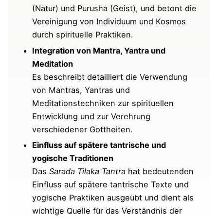
(Natur) und Purusha (Geist), und betont die
Praktische Inspiration für deinen Alltag
Vereinigung von Individuum und Kosmos
durch spirituelle Praktiken.
Kritische Reflexion und Einordnung
Integration von Mantra, Yantra und
Interessantes zur Sarada Tilaka Tantra zum
Meditation
Schluss
Es beschreibt detailliert die Verwendung
von Mantras, Yantras und
Fazit
Meditationstechniken zur spirituellen
Quellen
Entwicklung und zur Verehrung
verschiedener Gottheiten.
Weitere Shiva-Tantra-Schriften auf Yoga-
Einfluss auf spätere tantrische und
Welten
yogische Traditionen
Das
Sarada Tilaka Tantra
hat bedeutenden
Einfluss auf spätere tantrische Texte und
yogische Praktiken ausgeübt und dient als
wichtige Quelle für das Verständnis der