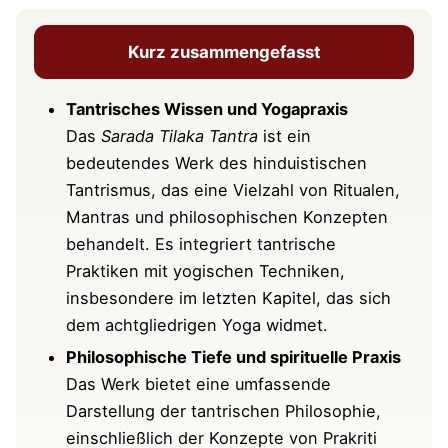
(Regeln & Bräuche)
Kurz zusammengefasst
Kapitel 25 Vers 23. Die gewaltsame
Entfernung der Sinne
Tantrisches Wissen und Yogapraxis
Kapitel 25 Vers 24-25. Den prāṇa Atem
Das
Sarada Tilaka Tantra
ist ein
auf die Körperteile fixieren
bedeutendes Werk des hinduistischen
Tantrismus, das eine Vielzahl von Ritualen,
Kapitel 25 Vers 26. Die Definition von
Mantras und philosophischen Konzepten
Meditation
behandelt. Es integriert tantrische
Kapitel 25 Vers 27. Identität des
Praktiken mit yogischen Techniken,
individuellen und höchsten Selbst
insbesondere im letzten Kapitel, das sich
dem achtgliedrigen Yoga widmet.
Philosophische Kernthemen: Tantra trifft
Philosophische Tiefe und spirituelle Praxis
Yoga
Das Werk bietet eine umfassende
Darstellung der tantrischen Philosophie,
Bezüge zur Yogaphilosophie
einschließlich der Konzepte von Prakriti