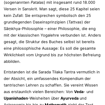
(sogenannten
Patalas
) mit insgesamt rund 18.000
Versen in Sanskrit. Man sagt, diese 25 Kapitel seien
kein Zufall: Sie entsprechen symbolisch den 25
grundlegenden Daseinsprinzipien (
Tattvas
) der
Sāṃkhya-Philosophie – einer Philosophie, die eng
mit der klassischen Yogalehre verbunden ist. Anders
gesagt, die Struktur des Buches selbst ist bereits
eine philosophische Aussage: Es soll die gesamte
Wirklichkeit vom Urgrund bis zur höchsten Befreiung
abbilden.
Entstanden ist die Sarada Tilaka Tantra vermutlich in
der Absicht, ein umfassendes Kompendium der
tantrischen Lehren zu schaffen. Sie vereint Wissen
aus erstaunlich vielen Bereichen: Von
Veda
- und
Upanishaden
-Weisheiten über
Ayurveda
und
Astronomie bis hin zu
Mathematik
zieht der Text