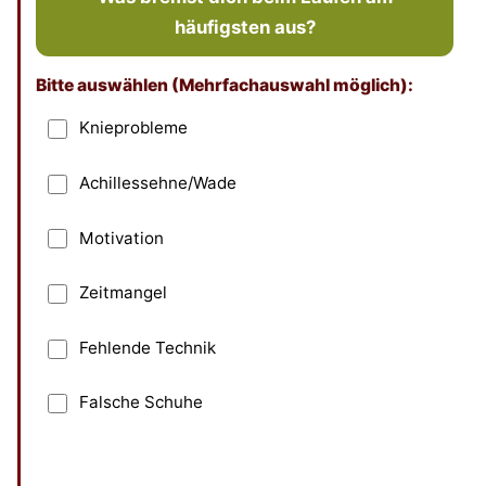
häufigsten aus?
Bitte auswählen (Mehrfachauswahl möglich):
Dieses Feld bitte leer lassen
Knieprobleme
Achillessehne/Wade
Motivation
Zeitmangel
Fehlende Technik
Falsche Schuhe
Absenden