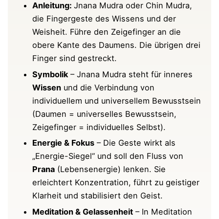
Umfrage: Wie wirkt Jnana Mudra bei dir?
Anleitung:
Jnana Mudra oder Chin Mudra,
die Fingergeste des Wissens und der
⚠ Wann sollte man Jnana Mudra nicht
Weisheit. Führe den Zeigefinger an die
ausführen?
obere Kante des Daumens. Die übrigen drei
Finger sind gestreckt.
🔀 Variationen des Jnana Mudra
Symbolik
– Jnana Mudra steht für inneres
❌ Häufige Fehler – und wie man sie
Wissen
und die Verbindung von
vermeidet
individuellem und universellem Bewusstsein
(Daumen = universelles Bewusstsein,
Symbolische Bedeutung (klassische
Zeigefinger = individuelles Selbst).
Interpretation)
Energie & Fokus
– Die Geste wirkt als
📚 In welchen alten Yogaschriften findet
„Energie-Siegel“ und soll den Fluss von
sich Jnana Mudra?
Prana
(Lebensenergie) lenken. Sie
erleichtert Konzentration, führt zu geistiger
Ergänzung oder Frage von dir
Klarheit und stabilisiert den Geist.
Weitere Yoga Mudras & Bandhas auf Yoga-
Meditation & Gelassenheit
– In Meditation