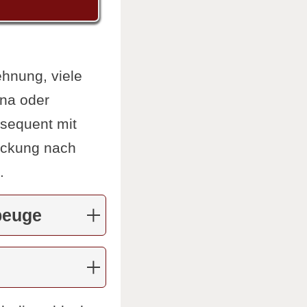
ehnung, viele
na oder
nsequent mit
eckung nach
.
beuge