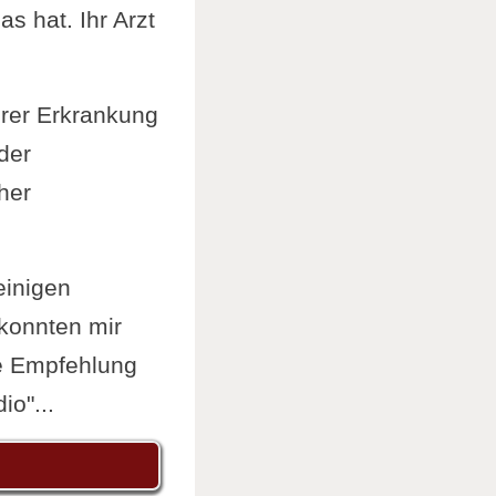
s hat. Ihr Arzt
ihrer Erkrankung
der
her
einigen
 konnten mir
ie Empfehlung
io"...