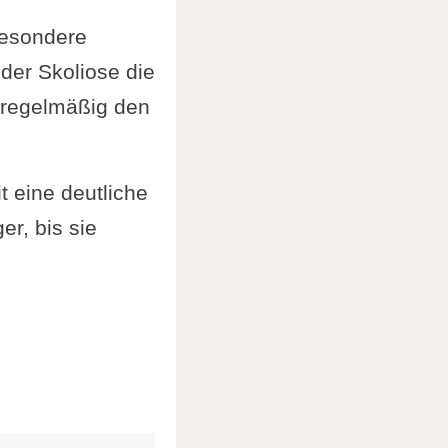
besondere
der Skoliose die
, regelmäßig den
t eine deutliche
r, bis sie