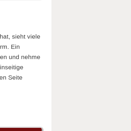
at, sieht viele
rm. Ein
oden und nehme
nseitige
en Seite