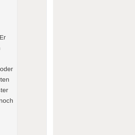
 Er
h
 oder
rten
ter
 noch
 Praxis, Bedeutung & Alltagstipps