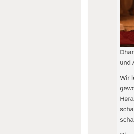
Dhar
und 
Wir l
gewo
Hera
scha
scha