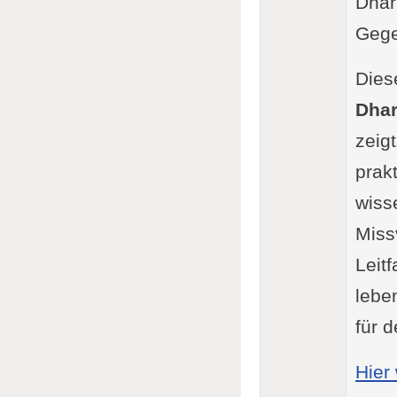
Dhara
Gege
Diese
Dhar
zeigt
prak
wiss
Miss
Leit
lebe
für 
Hier