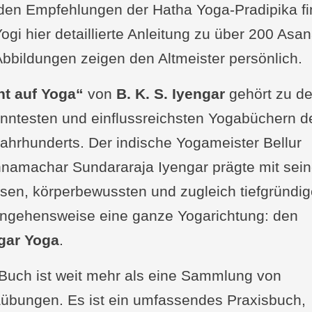
den Empfehlungen der Hatha Yoga-Pradipika fi
ogi hier detaillierte Anleitung zu über 200 Asan
Abbildungen zeigen den Altmeister persönlich.
ht auf Yoga“
von
B. K. S. Iyengar
gehört zu d
nntesten und einflussreichsten Yogabüchern d
Jahrhunderts. Der indische Yogameister Bellur
hnamachar Sundararaja Iyengar prägte mit sein
isen, körperbewussten und zugleich tiefgründi
ngehensweise eine ganze Yogarichtung: den
gar Yoga
.
Buch ist weit mehr als eine Sammlung von
übungen. Es ist ein umfassendes Praxisbuch,