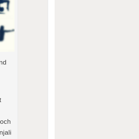
und
e
t
noch
jali