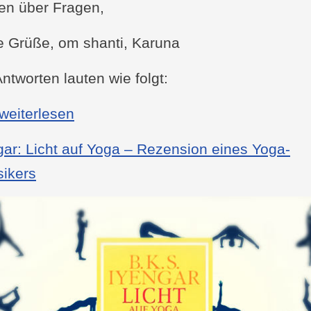
en über Fragen,
e Grüße, om shanti, Karuna
ntworten lauten wie folgt:
: Wie finde ich meinen Guru?
 weiterlesen
gar: Licht auf Yoga – Rezension eines Yoga-
sikers