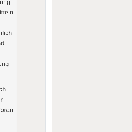
dung
tteln
n
nlich
nd
ung
ich
r
Woran