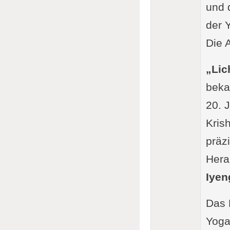
und 
der Y
Die 
„Lic
beka
20. 
Kris
präz
Hera
Iyen
Das 
Yoga