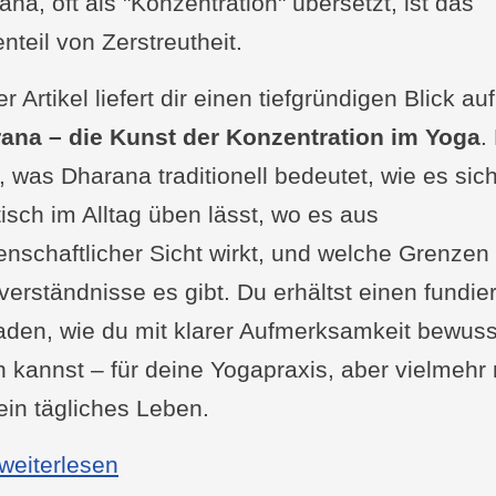
na, oft als "Konzentration" übersetzt, ist das
nteil von Zerstreutheit.
r Artikel liefert dir einen tiefgründigen Blick auf
ana – die Kunst der Konzentration im Yoga
.
, was Dharana traditionell bedeutet, wie es sic
tisch im Alltag üben lässt, wo es aus
enschaftlicher Sicht wirkt, und welche Grenzen
verständnisse es gibt. Du erhältst einen fundie
faden, wie du mit klarer Aufmerksamkeit bewuss
n kannst – für deine Yogapraxis, aber vielmehr
dein tägliches Leben.
: Dharana: Konzentration im Yoga –
 weiterlesen