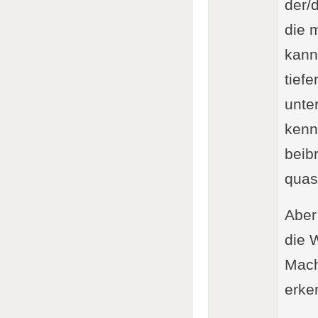
der/
die 
kann
tief
unte
kenn
beib
quas
Aber
die 
Mach
erke