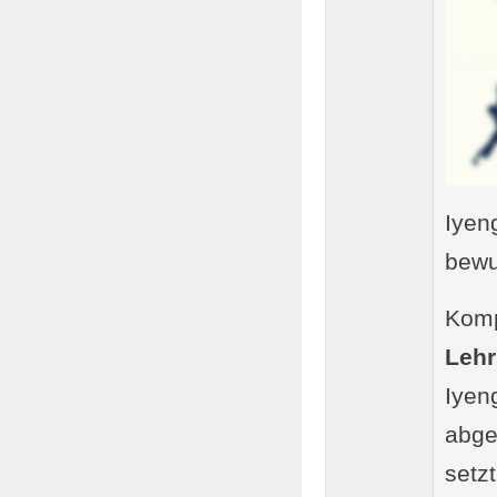
Iyeng
bewu
Kompl
Lehr
Iyen
abge
setz