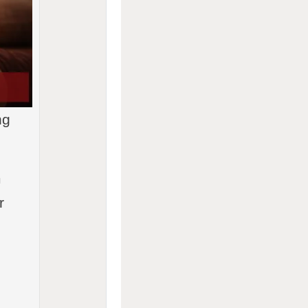
ng
m
r