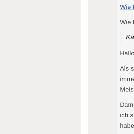
Wie 
Wie 
Ka
Hallo
Als s
imme
Meis
Damit
ich 
habe