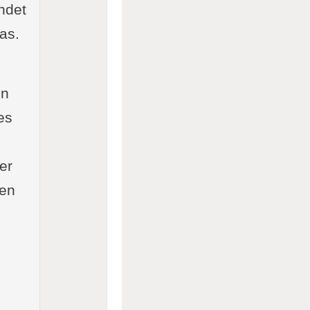
ndet
as.
en
es
er
gen