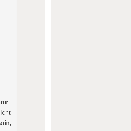
e
tur
icht
rin,