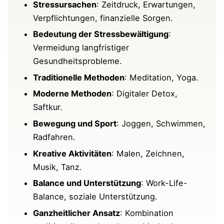
Stressursachen
: Zeitdruck, Erwartungen,
zur Beruhigung und Stressreduktion
Verpflichtungen, finanzielle Sorgen.
Natürliche Heilmittel: Einsatz von Kräutern
Bedeutung der Stressbewältigung
:
wie Lavendel, Kamille oder Baldrian
Vermeidung langfristiger
Gesundheitsprobleme.
Kreative Aktivitäten
Traditionelle Methoden
: Meditation, Yoga.
Malen und Zeichnen
Moderne Methoden
: Digitaler Detox,
Musik und Tanz
Saftkur.
Bewegung und Sport
: Joggen, Schwimmen,
Ernährung: Stressmindernde Lebensmittel
Radfahren.
und ausgewogene Ernährung
Kreative Aktivitäten
: Malen, Zeichnen,
Musik, Tanz.
Schlafhygiene: Maßnahmen für besseren
Schlaf
Balance und Unterstützung
: Work-Life-
Balance, soziale Unterstützung.
Zeitmanagement: Techniken zur besseren
Ganzheitlicher Ansatz
: Kombination
Organisation und Priorisierung von