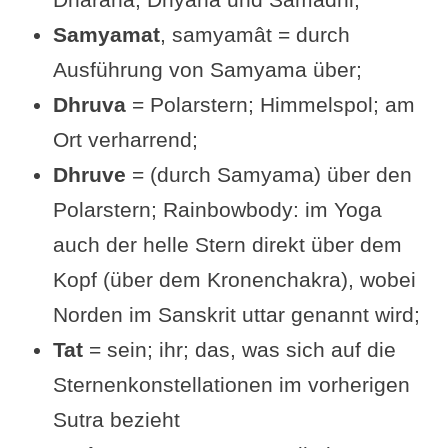
Samyamat
, samyamât = durch
gewinnenden Kenntnissen
Ausführung von Samyama über;
Kommentar von Vyasa zu Sutra
Dhruva
= Polarstern; Himmelspol; am
3.29 und zur zur Erkenntnis der
Ort verharrend;
Sternenbewegung durch
Dhruve
= (durch Samyama) über den
Samyama
Polarstern; Rainbowbody: im Yoga
Übungsvorschlag zu Sutra III-29
auch der helle Stern direkt über dem
Siehe auch folgende Sutras
Kopf (über dem Kronenchakra), wobei
Ergänzungen und Fragen von dir
Norden im Sanskrit uttar genannt wird;
zur Sutra
Tat
= sein; ihr; das, was sich auf die
Videos zu Sutra III-29
Sternenkonstellationen im vorherigen
Beliebt & gut bewertet: Bücher
Sutra bezieht
zum Yogasutra