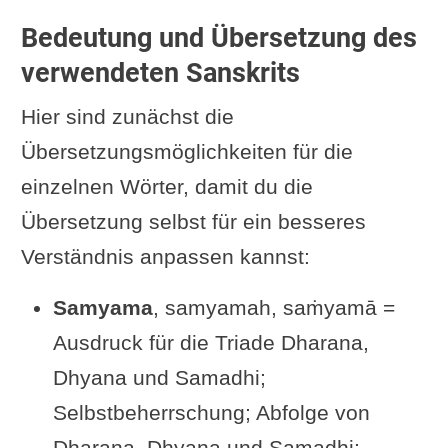
Yogasutra
Bedeutung und Übersetzung des
Zum Polarstern
verwendeten Sanskrits
Wie kann man den Polarstern
Hier sind zunächst die
finden?
Übersetzungsmöglichkeiten für die
Die Bewegung der Sterne um
einzelnen Wörter, damit du die
den Polarstern
Übersetzung selbst für ein besseres
Siddhi: Wissen um die Bewegung
Verständnis anpassen kannst:
der Sterne und mehr
Samyama
, samyamah, saṁyamā =
Was muss ich genau machen,
Ausdruck für die Triade Dharana,
um dieses Wissen zu
Dhyana und Samadhi;
erlangen?
Selbstbeherrschung; Abfolge von
Andere Auslegungen von Dhruva,
Dharana, Dhyana und Samadhi;
dem Polarstern und den zu