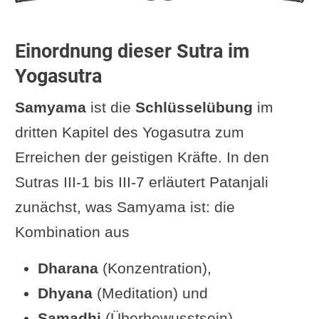
erhalten)“
12koerbe.de (dort: 28): „... Polarstern
Einordnung dieser Sutra im
...
Sternen-Gang-Erkenntnis
“
Yogasutra
Hariharananda Aranya: „...Bewegung
Samyama
ist die
Schlüsselübung
im
der Sterne ist bekannt.“
dritten Kapitel des Yogasutra zum
I. K. Taimni: „(Indem man Samyama)
Erreichen der geistigen Kräfte. In den
auf dem Polarstern ausübt, kennt
Sutras III-1 bis III-7 erläutert Patanjali
man ...“
zunächst, was Samyama ist: die
Vyasa Houston: „... Wissen um ihre
Kombination aus
Bewegung.“
Barbara Miller: „Durch
vollkommene
Dharana
(Konzentration),
Disziplin auf den Polarstern
hat
Dhyana
(Meditation) und
man Wissen ...“
Samadhi
(Überbewusstsein).