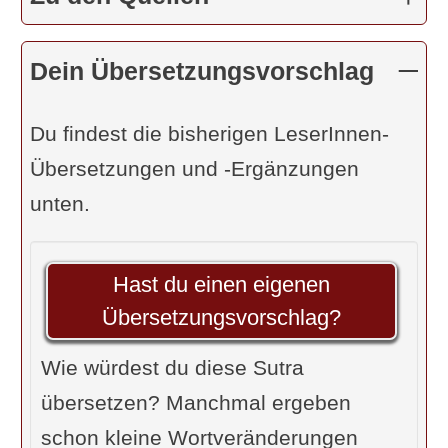
Dr. R. Steiner: „... entsteht Wissen
(Jnana) über seine
Konstellation
. “
Dein Übersetzungsvorschlag
Coster: „-“
Feuerstein: „… Wissen über die
Du findest die bisherigen LeserInnen-
Bewegungen.“
Übersetzungen und -Ergänzungen
R. Palm: „… auf den Polarstern ….“
unten.
R. Sriram: „Samyama [Versenkung] in
den Polarstern …“
Hast du einen eigenen
Govindan: „[Durch Eins-werden] mit
Übersetzungsvorschlag?
dem Polarstern …“
Iyengar: „… erlangt man Wissen von
Wie würdest du diese Sutra
der Bewegung der Sterne (und den
übersetzen? Manchmal ergeben
Lauf des Schicksals
).“
schon kleine Wortveränderungen