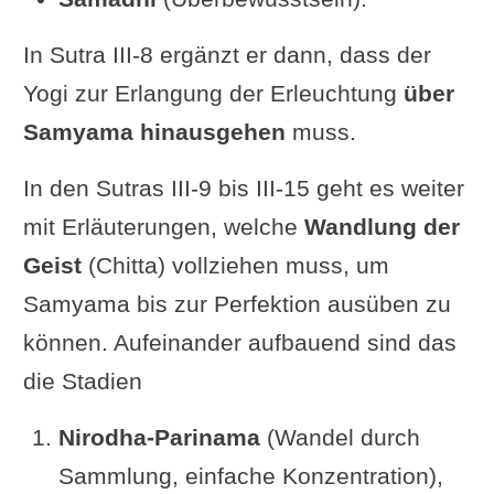
Swami Satchidananda: „Durch
In Sutra III-8 ergänzt er dann, dass der
Samyama auf den Polarstern kommt
Yogi zur Erlangung der Erleuchtung
über
Wissen über die Bewegungen der
Samyama hinausgehen
muss.
Sterne.“
Swami Prabhavananda: „Durch
In den Sutras III-9 bis III-15 geht es weiter
Samyama auf den Polestar erlangt
mit Erläuterungen, welche
Wandlung der
man Wissen über die Bewegungen
Geist
(Chitta) vollziehen muss, um
der Sterne.“
Samyama bis zur Perfektion ausüben zu
Swami Vivekananda: „Auf den
können. Aufeinander aufbauend sind das
Polsternstern
(kommt) das Wissen
die Stadien
...“
Nirodha-Parinama
(Wandel durch
Wim van den Dungen (buddhistischer
Sammlung, einfache Konzentration),
Kommentar zum Yogasutra): „Durch