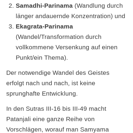
Samadhi-Parinama
(Wandlung durch
Beschränkung [englisch: constraint;
länger andauernde Konzentration) und
gemeint ist vermutlich auch bei Wim
Ekagrata-Parinama
van den Dungen: Samyama] auf den
(Wandel/Transformation durch
Polarstern ...“
vollkommene Versenkung auf einen
Rainbowbody: „Samyama auf den
Punkt/ein Thema).
Polarstern (dhruve) und die höchste
spirituelle Position (sahasrara), die
Der notwendige Wandel des Geistes
darin liegt, verschafft Zugang zum
erfolgt nach und nach, ist keine
Wissen über die „
kausale Bewegung
sprunghafte Entwicklung.
und Ströme
“ des
Prana
(gati-
In den Sutras III-16 bis III-49 macht
jnanam) des Logos und deren
Patanjali eine ganze Reihe von
Integration/Harmonisierung mit den
Vorschlägen, worauf man Samyama