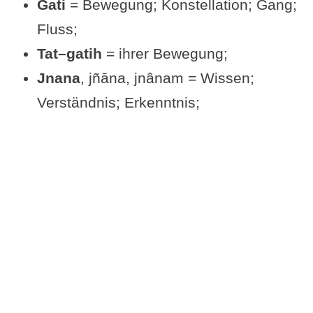
Gati
= Bewegung; Konstellation; Gang;
Alte Schriften auf Yoga-
Fluss;
Welten.de
Tat–gatih
= ihrer Bewegung;
Jnana
, jñāna, jnânam = Wissen;
Verständnis; Erkenntnis;