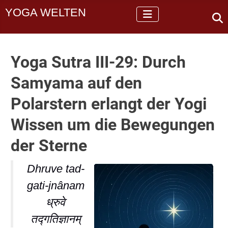
YOGA WELTEN
Yoga Sutra III-29: Durch
Samyama auf den
Polarstern erlangt der Yogi
Wissen um die Bewegungen
der Sterne
Dhruve tad-
gati-jnânam
ध्रुवे
तद्गतिज्ञानम्