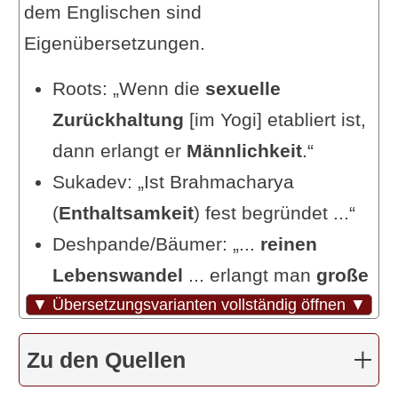
dem Englischen sind
Eigenübersetzungen.
Roots: „Wenn die
sexuelle
Zurückhaltung
[im Yogi] etabliert ist,
dann erlangt er
Männlichkeit
.“
Sukadev: „Ist Brahmacharya
(
Enthaltsamkeit
) fest begründet ...“
Deshpande/Bäumer: „...
reinen
Lebenswandel
... erlangt man
große
▼ Übersetzungsvarianten vollständig öffnen ▼
Kraft
.“
Dr. R. Steiner: „Wird jede
Handlung
Zu den Quellen
im Bewusstsein eines höheren