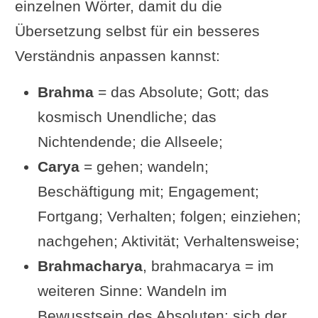
einzelnen Wörter, damit du die
Alternative Interpretationen
Übersetzung selbst für ein besseres
Schöpferisch tätig sein – mit der
Verständnis anpassen kannst:
Schöpfung verbinden
Brahma
= das Absolute; Gott; das
Swami Venkatesananda über
kosmisch Unendliche; das
Brahmacharya
Nichtendende; die Allseele;
Vitalität durch sexuelle
Carya
= gehen; wandeln;
Zurückhaltung
Beschäftigung mit; Engagement;
Was bleibt sexuell erlaubt?
Fortgang; Verhalten; folgen; einziehen;
Ständige Selbstreflexion
nachgehen; Aktivität; Verhaltensweise;
Magische Kräfte: wie gewonnen,
Brahmacharya
, brahmacarya = im
so wieder loszulassen
weiteren Sinne: Wandeln im
Dein Feedback / deine offene
Bewusstsein des Absoluten; sich der
Frage an den Text