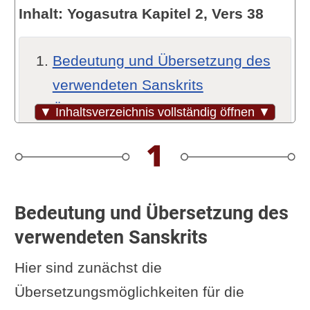
Inhalt: Yogasutra Kapitel 2, Vers 38
Bedeutung und Übersetzung des
verwendeten Sanskrits
Übersetzungsvarianten und -
▼ Inhaltsverzeichnis vollständig öffnen ▼
hinweise (Quellen)
Wo wir stehen
Was bedeutet Brahmacharya?
Brahmacharya = sexuelle
Bedeutung und Übersetzung des
Enthaltsamkeit?
verwendeten Sanskrits
Eliade
Hier sind zunächst die
Vyasa
Übersetzungsmöglichkeiten für die
Satchidananda