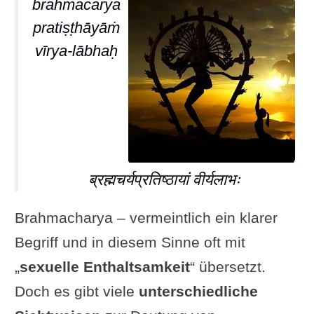
brahmacarya
pratiṣṭhāyāṁ
vīrya-lābhaḥ
ब्रह्मचर्यप्रतिष्ठायां वीर्यलाभः
Brahmacharya – vermeintlich ein klarer
Begriff und in diesem Sinne oft mit
„
sexuelle Enthaltsamkeit
“ übersetzt.
Doch es gibt viele
unterschiedliche