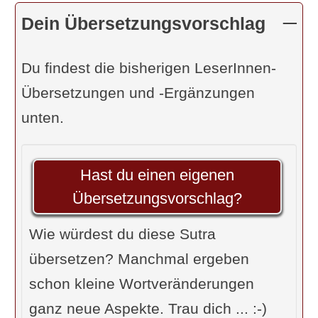
Ideals
ausgeführt ...“
Dein Übersetzungsvorschlag
Coster: „... gibt Kraft und
schöpferische Fähigkeit
.“
Du findest die bisherigen LeserInnen-
Feuerstein: „Wer ständig und fest in
Übersetzungen und -Ergänzungen
sexueller Enthaltsamkeit ... lebt ...“
unten.
R. Palm: „Beim Feststehen in
[sexueller] Zurückhaltung ...“
Hast du einen eigenen
R. Sriram: „... der im
Bewusstsein
Übersetzungsvorschlag?
des Brahma
[der Allseele] handelt ...“
Govindan: „Wer sich Enthaltsamkeit
Wie würdest du diese Sutra
zum Prinzip gemacht hat ...“
übersetzen? Manchmal ergeben
Iyengar: „Wenn man
in reinem
schon kleine Wortveränderungen
Lebenswandel
fest gegründet ist ...“
ganz neue Aspekte. Trau dich ... :-)