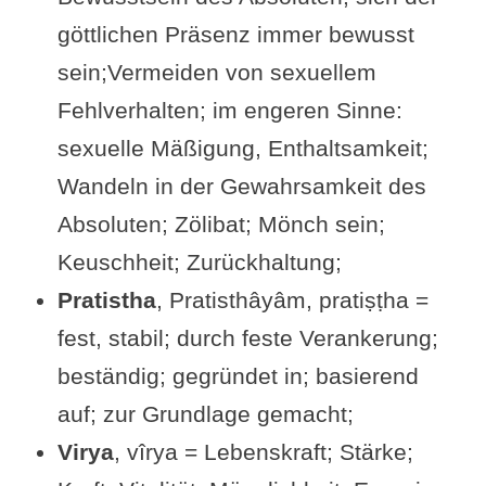
göttlichen Präsenz immer bewusst
Übungsvorschlag zu Sutra II-38
sein;Vermeiden von sexuellem
Videos zu Sutra II-38
Fehlverhalten; im engeren Sinne:
Beliebt & gut bewertet: Bücher
sexuelle Mäßigung, Enthaltsamkeit;
zum Yogasutra
Wandeln in der Gewahrsamkeit des
Alte Schriften auf Yoga-
Absoluten; Zölibat; Mönch sein;
Welten.de
Keuschheit; Zurückhaltung;
Pratistha
, Pratisthâyâm, pratiṣṭha =
fest, stabil; durch feste Verankerung;
beständig; gegründet in; basierend
auf; zur Grundlage gemacht;
Virya
, vîrya = Lebenskraft; Stärke;