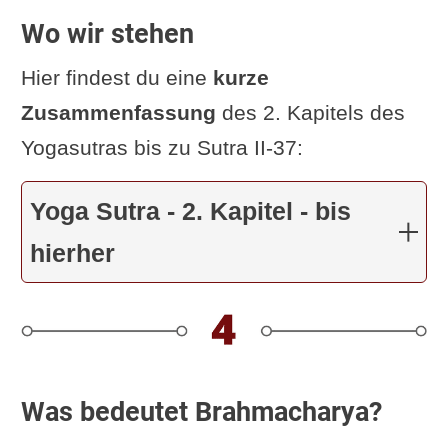
diesem Yogī, gibt es) Erwerb (lābhaḥ)
Wo wir stehen
von Vīrya ...
Energie
, Vitalität, ...
Hier findest du eine
kurze
usw.“
Zusammenfassung
des 2. Kapitels des
12koerbe.de: „bei
Keuschheits-
Yogasutras bis zu Sutra II-37:
Grundlagen
... Männlichkeits-
Erlangung“
Yoga Sutra - 2. Kapitel - bis
Hariharananda Aranya: „Wenn die
hierher
Zurückhaltung hergestellt ist, wird
Virya
erworben.“
I. K. Taimni: „Wenn die sexuelle
Enthaltsamkeit fest etabliert ist, (wird)
Kraft
erlangt.“
Was bedeutet Brahmacharya?
Swami Satchidananda: „Wer in der