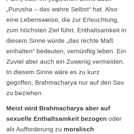
erhält man Vitalität.“
„Purusha – das wahre Selbst“ hat. Also
Rainbowbody: „Wenn man beständig
eine Lebensweise, die zur Erleuchtung,
darin geworden ist, sein
Gewahrsein
zum höchsten Ziel führt. Enthaltsamkeit in
kontinuierlich
(pratisthayam) als mit
diesem Sinne würde „das rechte Maß
der schöpferischen, evolutionären
einhalten“ bedeuten, vernünftig leben. Ein
Kraft ohne Ende verbunden zu halten
Zuviel aber auch ein Zuwenig vermeiden.
(Brahmacharya), dann werden
Kraft,
In diesem Sinne wäre es zu kurz
Stärke und Vitalität
selbst gestärkt
gegriffen, Brahmacharya nur auf den Sex
(virya-labah).“
zu beziehen.
Meist wird Brahmacharya aber auf
sexuelle Enthaltsamkeit bezogen
oder
als Aufforderung zu
moralisch