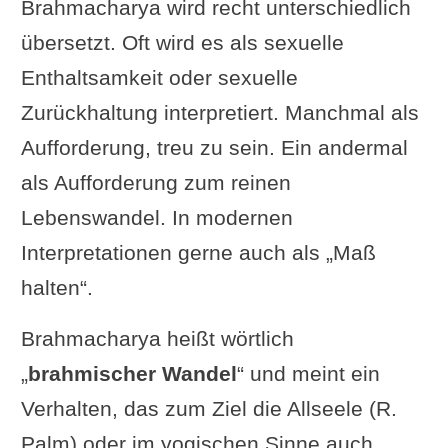
Brahmacharya wird recht unterschiedlich
Enthaltsamkeit etabliert ist, gewinnt
übersetzt. Oft wird es als sexuelle
an Kraft.“
Enthaltsamkeit oder sexuelle
Swami Prabhavananda: „Wenn ein
Zurückhaltung interpretiert. Manchmal als
Mann standhaft wird in seiner
Aufforderung, treu zu sein. Ein andermal
Enthaltsamkeit von
als Aufforderung zum reinen
Hemmungslosigkeit
, erwirbt er
Lebenswandel. In modernen
geistige Energie
.“
Interpretationen gerne auch als „Maß
Swami Vivekananda: „Durch die
halten“.
Etablierung der Enthaltsamkeit wird
Energie gewonnen.“
Brahmacharya heißt wörtlich
Wim van den Dungen (buddhistischer
„
brahmischer Wandel
“ und meint ein
Kommentar zum Yogasutra): „Wenn
Verhalten, das zum Ziel die Allseele (R.
man in Keuschheit gegründet ist,
Palm) oder im yogischen Sinne auch