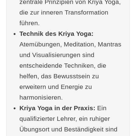
zentrale Prinzipien von Kriya Yoga,
Die Rolle der Mantras und
die zur inneren Transformation
Visualisierungen
führen.
Wie man mit Kriya Yoga anfängt
Technik des Kriya Yoga:
Glossar der Fachbegriffe
Atemübungen, Meditation, Mantras
Häufige Missverständnisse über
und Visualisierungen sind
Kriya Yoga
entscheidende Techniken, die
Herausforderungen bei der Praxis
helfen, das Bewusstsein zu
Umgang mit Hindernissen
erweitern und Energie zu
Ergänzung oder Frage von dir
harmonisieren.
Weiterlesen
Kriya Yoga in der Praxis:
Ein
qualifizierter Lehrer, ein ruhiger
Übungsort und Beständigkeit sind