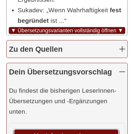
Sukadev: „Wenn Wahrhaftigkeit
fest
begründet
ist ...“
▼ Übersetzungsvarianten vollständig öffnen ▼
Deshpande/Bäumer: „... schafft man
eine
Grundlage für die Reifung der
Zu den Quellen
Taten
.“
Dr. R. Steiner: „... wird
jede Aussage
Dein Übersetzungsvorschlag
die Basis für ein entsprechendes
Resultat
sein.“
Du findest die bisherigen LeserInnen-
Coster: „... bis der
wahre Gedanke
Übersetzungen und -Ergänzungen
an sich wirksam
wird.“
unten.
Feuerstein: „...
gehorchen Handlung
und [Handlungs-]Resultat [
seinem