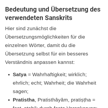
Magische Kräfte: wie gewonnen,
Bedeutung und Übersetzung des
so wieder loszulassen
verwendeten Sanskrits
Gedankenkraft? Oder sind es die
Hier sind zunächst die
Worte?
Übersetzungsmöglichkeiten für die
Die Lüge schwächt
einzelnen Wörter, damit du die
Drei Siebe des Sokrates
Übersetzung selbst für ein besseres
(bzw. des Weisen, der
Verständnis anpassen kannst:
Weisheit oder der
Satya
= Wahrhaftigkeit; wirklich;
Wahrheit)
ehrlich; echt; Wahrheit; die Wahrheit
Erläuterungen im
sagen;
Pātañjalayogaśāstra
Pratistha
, Pratisthâyâm, pratiṣṭha =
Konfliktpotential: Ahimsa und