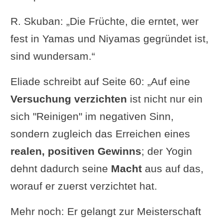
den sich selbst offenbarenden
R. Skuban: „Die Früchte, die erntet, wer
Kräften der Offenbarung verbunden,
fest in Yamas und Niyamas gegründet ist,
die den
Schleier der Unwissenheit
sind wundersam.“
lüften
, der wiederholtes Leiden und
Missbrauch verursacht.“
Eliade schreibt auf Seite 60: „Auf eine
Versuchung verzichten
ist nicht nur ein
sich "Reinigen" im negativen Sinn,
sondern zugleich das Erreichen eines
realen, positiven Gewinns
; der Yogin
dehnt dadurch seine
Macht
aus auf das,
worauf er zuerst verzichtet hat.
Mehr noch: Er gelangt zur Meisterschaft