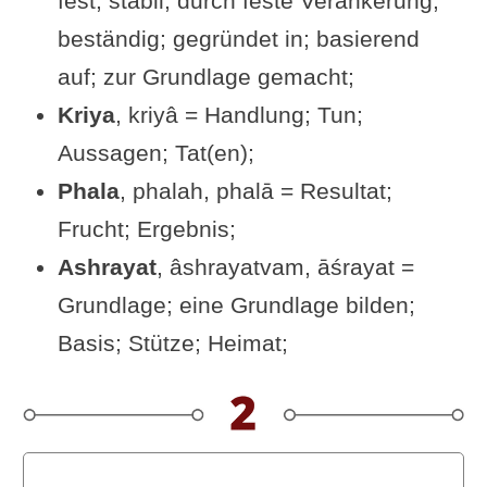
fest, stabil; durch feste Verankerung;
Satya
beständig; gegründet in; basierend
Siehe auch – ergänzende Sutras
auf; zur Grundlage gemacht;
Dein Feedback / deine offene
Kriya
, kriyâ = Handlung; Tun;
Frage an den Text
Aussagen; Tat(en);
Übungsvorschlag zu Sutra II-36
Phala
, phalah, phalā = Resultat;
Videos zu Sutra II-36
Frucht; Ergebnis;
Beliebt & gut bewertet: Bücher
Ashrayat
, âshrayatvam, āśrayat =
zum Yogasutra
Grundlage; eine Grundlage bilden;
Alte Schriften auf Yoga-
Basis; Stütze; Heimat;
Welten.de