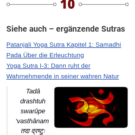
Siehe auch – ergänzende Sutras
Patanjali Yoga Sutra Kapitel 1: Samadhi
Pada Über die Erleuchtung
Yoga Sutra I-3: Dann ruht der
Wahrnehmende in seiner wahren Natur
Tadâ
drashtuh
swarûpe
‘vasthânam
तदा द्रष्टुः