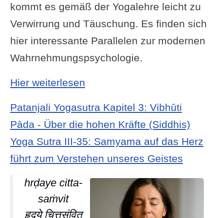
kommt es gemäß der Yogalehre leicht zu
Verwirrung und Täuschung. Es finden sich
hier interessante Parallelen zur modernen
Wahrnehmungspsychologie.
: Yoga Sutra II-20: Der Sehe
Hier weiterlesen
Patanjali Yogasutra Kapitel 3: Vibhūti
Pāda - Über die hohen Kräfte (Siddhis)
Yoga Sutra III-35: Samyama auf das Herz
führt zum Verstehen unseres Geistes
hrḍaye citta-
saṁvit
हृदये चित्तसंवित्