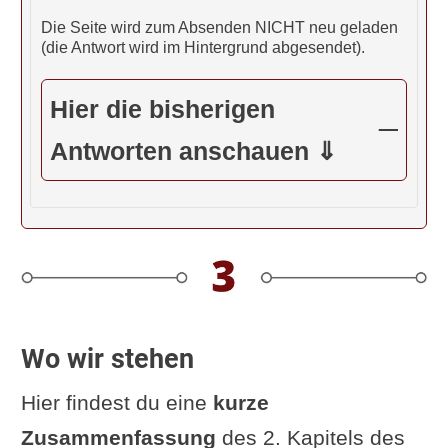
Beharren in der Wahrhaftigkeit erfolgt
Die Seite wird zum Absenden NICHT neu geladen
ein Antreten derselben Frucht wie die
(die Antwort wird im Hintergrund abgesendet).
der Opferwerke."
Hier die bisherigen
Chip Hartranft: „Für diejenigen, die in
Antworten anschauen ⇓
der Wahrhaftigkeit geerdet sind, ist
jede Handlung und ihre Folgen
von
Wahrheit durchdrungen
.“
R. Skuban: „... so
wird Wirklichkeit,
was er sagt
.“
T.K.V. Desikachar: „... hohen Maße
Wo wir stehen
Wahrhaftigkeit in der Verständigung
mit anderen entwickelt hat, wird in
Hier findest du eine
kurze
seinem
Handeln ohne Fehler
Zusammenfassung
des 2. Kapitels des