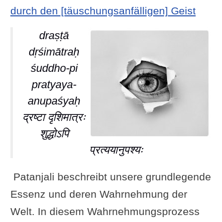
durch den [täuschungsanfälligen] Geist
draṣṭā
dṛśimātraḥ
śuddho-pi
pratyaya-
anupaśyaḥ
द्रष्टा दृशिमात्रः
शुद्धोऽपि
प्रत्ययानुपश्यः
Patanjali beschreibt unsere grundlegende
Essenz und deren Wahrnehmung der
Welt. In diesem Wahrnehmungsprozess