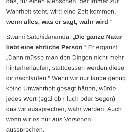
das, für einen Menschen, der immer zur
verrichten
.“
Wahrheit steht, wird eine Zeit kommen,
Wim van den Dungen (buddhistischer
wenn alles, was er sagt, wahr wird
.“
Kommentar zum Yogasutra): „Wenn
man in der Wahrhaftigkeit geerdet ist,
Swami Satchidananda: „
Die ganze Natur
meistert man die Handlung und
liebt eine ehrliche Person
.“ Er ergänzt:
ihre Fruchtbarkeit
.“
„Dann müsse man den Dingen nicht mehr
Rainbowbody: „Indem wir ein festes
hinterherlaufen, stattdessen werden diese
Fundament auf Wahrhaftigkeit und
dir nachlaufen.“ Wenn wir nur lange genug
Nicht-Täuschung (Satya) errichten,
keine Unwahrheit gesagt hätten, würde
werden Verdunkelungen, Falschheit,
jedes Wort (egal ob Fluch oder Segen),
Selbstbetrug und Illusionen
das wir aussprechen, wahr werden. Auch
aufgehoben und entfernt, und wir
wenn wir es nur aus Versehen
werden fester mit der Wahrheit und
aussprechen.