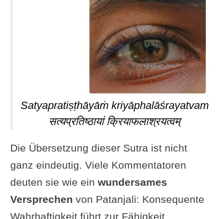
Satyapratiṣṭhāyāṁ kriyāphalāśrayatvam
सत्यप्रतिष्ठायां क्रियाफलाश्रयत्वम्
Die Übersetzung dieser Sutra ist nicht
ganz eindeutig. Viele Kommentatoren
deuten sie wie ein
wundersames
Versprechen
von Patanjali: Konsequente
Wahrhaftigkeit führt zur Fähigkeit,