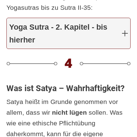
bleiben
.“
Yogasutras bis zu Sutra II-35:
G. Pradīpaka: „Bei der Etablierung
Yoga Sutra - 2. Kapitel - bis
(pratiṣṭhāyām) von Satya oder
Wahrhaftigkeit (Satya) (im Yogī)
hierher
entsteht ein Zustand der Verbindung
(āśrayatvam) zwischen (seinen)
Handlungen ... (kriyā) und den
(daraus resultierenden) Früchten
Was ist Satya – Wahrhaftigkeit?
oder Konsequenzen (phala) - d.h.
Satya heißt im Grunde genommen vor
„alles, was der ... Yogī sagt,
wird auf
allem, dass wir
nicht lügen
sollen. Was
lange Sicht wahr werden
“
wie eine ethische Pflichtübung
12koerbe.de: „bei Wahrhaftigkeit-
daherkommt, kann für die eigene
Grundlagen ... Handlungs-Frucht-