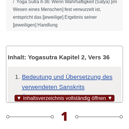
Yoga Sutra II-36: Wenn Wahrhaftigkeit (Satya) [im
Wesen eines Menschen] fest verwurzelt ist,
entspricht das [jeweilige] Ergebnis seiner
[jeweiligen] Handlung
Inhalt: Yogasutra Kapitel 2, Vers 36
Bedeutung und Übersetzung des
verwendeten Sanskrits
Übersetzungsvarianten und -
▼ Inhaltsverzeichnis vollständig öffnen ▼
hinweise (Quellen)
Wo wir stehen
Was ist Satya – Wahrhaftigkeit?