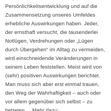
Persönlichkeitsentwicklung und auf die
Basis“
Zusammensetzung unseres Umfeldes
Hariharananda Aranya: „Wenn die
erhebliche Auswirkungen haben. Jeder,
Wahrhaftigkeit erreicht ist, erlangen
der ernsthaft versucht, die tausenderlei
die Worte (des Yogin) die
Kraft, sie
Notlügen, Verdrehungen oder „Lügen
fruchtbar zu machen
.“
durch Übergehen“ im Alltag zu vermeiden,
I. K. Taimni: „Wenn man fest in der
wird einschneidende Veränderungen in
Wahrhaftigkeit verankert ist, ruht die
seinem Leben feststellen. Meist wird von
Frucht (der Handlung) nur auf der
(sehr) positiven Auswirkungen berichtet.
Handlung (des Yogis).“
Man muss sich aber erst einmal trauen,
Swami Satchidananda: „Einem, der in
den Weg der Wahrhaftigkeit – auch oder
Wahrhaftigkeit etabliert ist, werden
vor allem gegenüber sich selbst – zu
die Handlungen und ihre
Ergebnisse
betreten ... Mehr dazu:
untertänig
.“