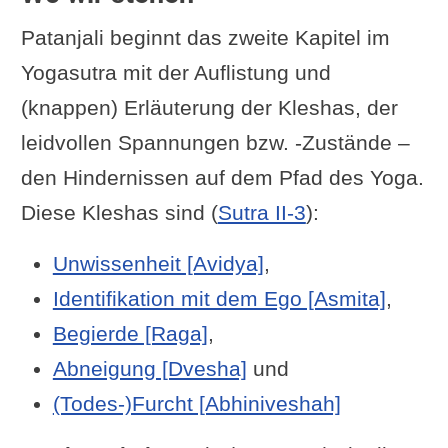
Produktivität
(d. h. das
Patanjali beginnt das zweite Kapitel im
Verschwinden) des Geistes.“
Yogasutra mit der Auflistung und
I. K. Taimni: „Diese,
die Subtilen
,
(knappen) Erläuterung der Kleshas, der
können
reduziert
werden, indem sie
leidvollen Spannungen bzw. -Zustände –
rückwärts in ihren
Ursprung
den Hindernissen auf dem Pfad des Yoga.
aufgelöst werden.“
Diese Kleshas sind (
Sutra II-3
):
Vyasa Houston, Barbara Miller: „Den
Unwissenheit [Avidya]
,
subtilen Kräften der Korruption kann
Identifikation mit dem Ego [Asmita]
,
durch die
Umkehrung ihres Kurses
Begierde [Raga]
,
entkommen werden.“
Abneigung [Dvesha]
und
Swami Satchidananda: „In subtiler
(Todes-)Furcht [Abhiniveshah]
Form können diese Hindernisse
zerstört werden, indem sie wieder in