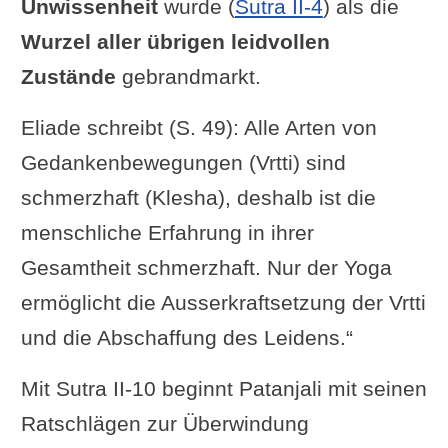
Unwissenheit
wurde (
Sutra II-4
) als die
ihre
ursprüngliche Ursache [das
Wurzel aller übrigen leidvollen
Ego]
aufgelöst werden.“
Zustände
gebrandmarkt.
Swami Prabhavananda: „Wenn diese
Eliade schreibt (S. 49): Alle Arten von
Hindernisse auf eine
Gedankenbewegungen (Vrtti) sind
Überbleibselform
reduziert
wurden,
schmerzhaft (Klesha), deshalb ist die
können sie zerstört werden, indem
menschliche Erfahrung in ihrer
der Geist in seine ursprüngliche
Gesamtheit schmerzhaft. Nur der Yoga
Ursache zurückversetzt wird.“
ermöglicht die Ausserkraftsetzung der Vrtti
Swami Vivekananda: „Die
feinen
und die Abschaffung des Leidens.“
Samskaras
sollen besiegt werden,
indem sie in ihren
Kausalzustand
Mit Sutra II-10 beginnt Patanjali mit seinen
aufgelöst
werden.“
Ratschlägen zur Überwindung