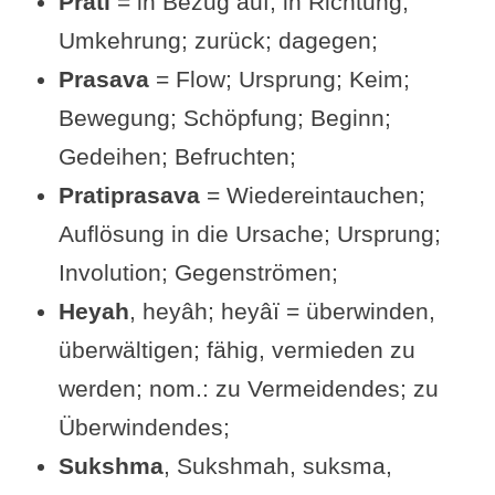
Prati
= in Bezug auf; in Richtung;
Frage an den Text
Umkehrung; zurück; dagegen;
Siehe auch (Sutra mit ähnlichen
Prasava
= Flow; Ursprung; Keim;
bzw. ergänzenden Aussagen)
Bewegung; Schöpfung; Beginn;
Übungsvorschlag zu Sutra II-10
Gedeihen; Befruchten;
Videos zu Sutra II-10
Pratiprasava
= Wiedereintauchen;
Beliebt & gut bewertet: Bücher
Auflösung in die Ursache; Ursprung;
zum Yogasutra
Involution; Gegenströmen;
Alte Schriften auf Yoga-
Heyah
, heyâh; heyâï = überwinden,
Welten.de
überwältigen; fähig, vermieden zu
werden; nom.: zu Vermeidendes; zu
Überwindendes;
Sukshma
, Sukshmah, suksma,