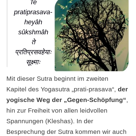
Te
pratiprasava-
heyâh
sûkshmâh
ते
प्रतिप्रसवहेयाः
सूक्ष्माः
Mit dieser Sutra beginnt im zweiten
Kapitel des Yogasutra „prati-prasava“,
der
yogische Weg der „Gegen-Schöpfung“
,
hin zur Freiheit von allen leidvollen
Spannungen (Kleshas). In der
Besprechung der Sutra kommen wir auch