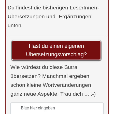
... [den Akt der]
Involution
zu
Du findest die bisherigen LeserInnen-
überwinden.“ (Anmerkung: Feuerstein
Übersetzungen und -Ergänzungen
übersetzt „Pratipasava“ mit
unten.
„Involution“ und erläutert, dass
Patanjali damit den
Hast du einen eigenen
(Umkehr-)Prozess der Auflösung der
Übersetzungsvorschlag?
„manifesten Aspekte“ der drei Guna
in den „transzendentalen Urgrund der
Wie würdest du diese Sutra
Natur“. In gewissem Sinne der
übersetzen? Manchmal ergeben
Gegenprozess zur Evolution.)
schon kleine Wortveränderungen
Involution steht in der Medizin für die
ganz neue Aspekte. Trau dich ... :-)
Rückbildung eines Organes.
R. Palm: „... durch die [
Rückkehr