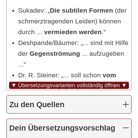
Sukadev: „
Die subtilen Formen
(der
schmerztragenden Leiden) können
durch ...
vermieden werden
.“
Deshpande/Bäumer: „... sind mit Hilfe
der
Gegenströmung
... aufzugeben
...“
Dr. R. Steiner: „... soll schon
vom
▼ Übersetzungsvarianten vollständig öffnen ▼
Keim her
entgegengewirkt ...“
Coster: „Die
keimenden Samen
Zu den Quellen
dieser Hindernisse werden nur
ausgerottet
...“
Dein Übersetzungsvorschlag
Feuerstein: „Diese [
Leid-Ursachen
]