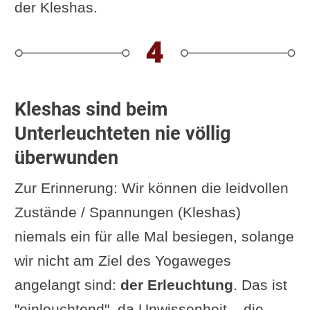
Wim van den Dungen (buddhistischer
der Kleshas.
Kommentar zum Yogasutra): „Die
subtile Form dieser (Ursachen von
Leiden), nämlich die Reaktoren und
Gedanken während der
Kleshas sind beim
Vereinigung
, muss durch den
Unterleuchteten nie völlig
Prozess des
(spirituellen)
überwunden
Gegenstromes
überwunden werden.“
Zur Erinnerung: Wir können die leidvollen
Zustände / Spannungen (Kleshas)
niemals ein für alle Mal besiegen, solange
wir nicht am Ziel des Yogaweges
angelangt sind:
der Erleuchtung
. Das ist
"einleuchtend", da Unwissenheit – die