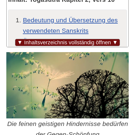
Bedeutung und Übersetzung des
verwendeten Sanskrits
Übersetzungsvarianten und -
▼ Inhaltsverzeichnis vollständig öffnen ▼
hinweise (Quellen)
Wo wir stehen
Kleshas sind beim
Unterleuchteten nie völlig
überwunden
Das Problem zur Ursache
zurückverfolgen
Die feinen geistigen Hindernisse bedürfen
Pratiprasava als ...
der Gegen-Schöpfung