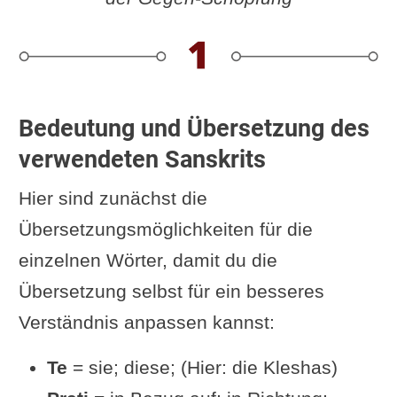
... Swadhyaya – Selbststudium
... Gegenströmen
Parallelen in der
Psychoanalyse
Bedeutung und Übersetzung des
Das Klesha an der Wurzel
verwendeten Sanskrits
bekämpfen ist am leichtesten
Am Ursprung findet man stets
Hier sind zunächst die
Avidya
Übersetzungsmöglichkeiten für die
Erkenntnis = Auflösung
einzelnen Wörter, damit du die
Die sich selbst verstärkende
Übersetzung selbst für ein besseres
Schleife
Verständnis anpassen kannst:
Die Essenz der Yogalehre
Te
= sie; diese; (Hier: die Kleshas)
Dein Feedback / deine offene