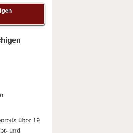
higen
chigen
en
ereits über 19
pt- und