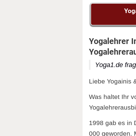
Yoga
Yogalehrer I
Yogalehrera
Yoga1.de frag
Liebe Yogainis 
Was haltet Ihr v
Yogalehrerausb
1998 gab es in 
000 geworden. M