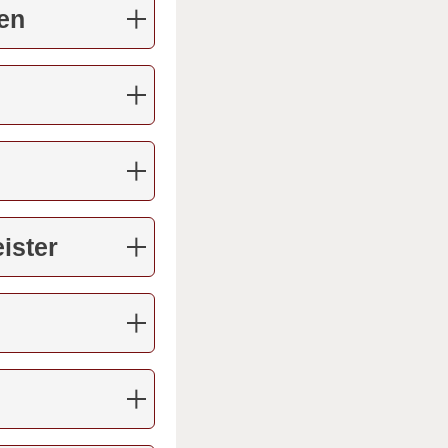
en
ister