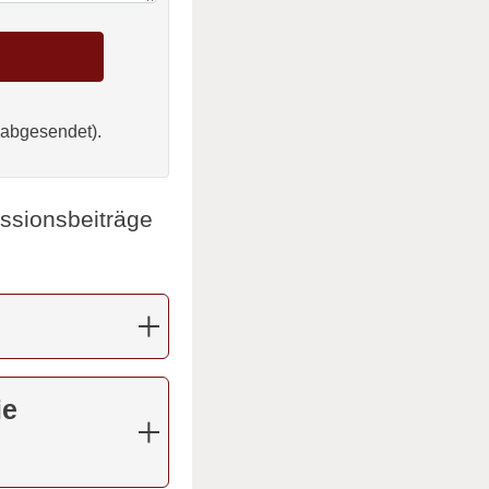
 abgesendet).
ussionsbeiträge
ie