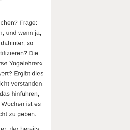
ochen? Frage:
n, und wenn ja,
dahinter, so
tifizieren? Die
rse Yogalehrer«
ert? Ergibt dies
icht verstanden,
das hinführen,
4 Wochen ist es
cht zu geben.
r, der bereits