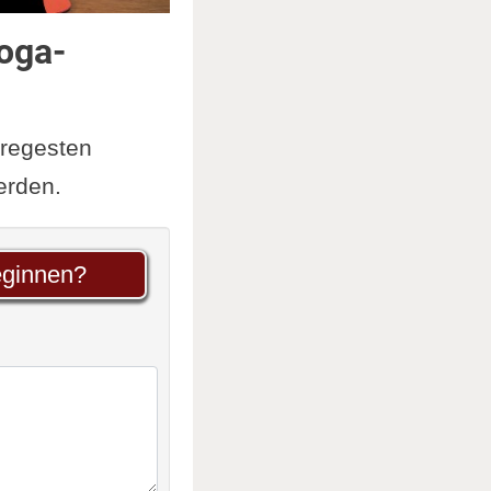
oga-
 regesten
erden.
eginnen?