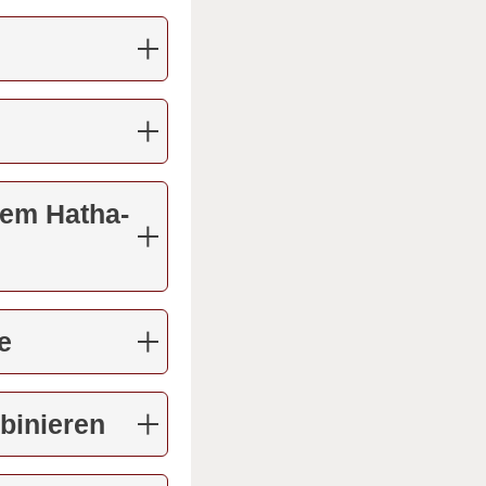
dem Hatha-
e
binieren